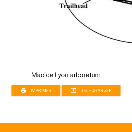
Mao de Lyon arboretum
print
system_update_alt
IMPRIMER
TÉLÉCHARGER