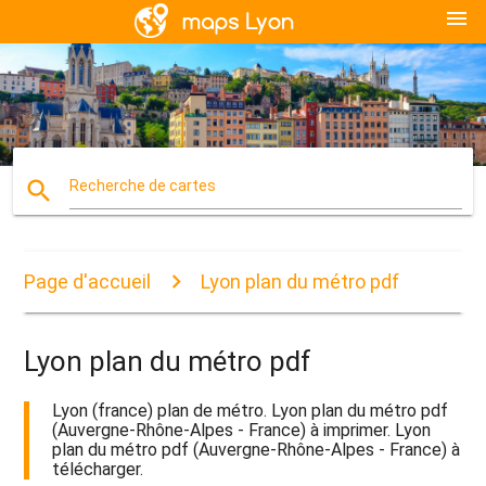
menu
search
Recherche de cartes
Page d'accueil
Lyon plan du métro pdf
Lyon plan du métro pdf
Lyon (france) plan de métro. Lyon plan du métro pdf
(Auvergne-Rhône-Alpes - France) à imprimer. Lyon
plan du métro pdf (Auvergne-Rhône-Alpes - France) à
télécharger.